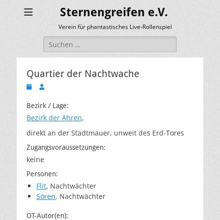
Sternengreifen e.V.
Verein für phantastisches Live-Rollenspiel
Suchen
nach:
Quartier der Nachtwache
Veröffentlicht
Autor
am
Bezirk / Lage:
Bezirk der Ähren
,
direkt an der Stadtmauer, unweit des Erd-Tores
Zugangsvoraussetzungen:
keine
Personen:
Flit
, Nachtwächter
Sören
, Nachtwächter
OT-Autor(en):