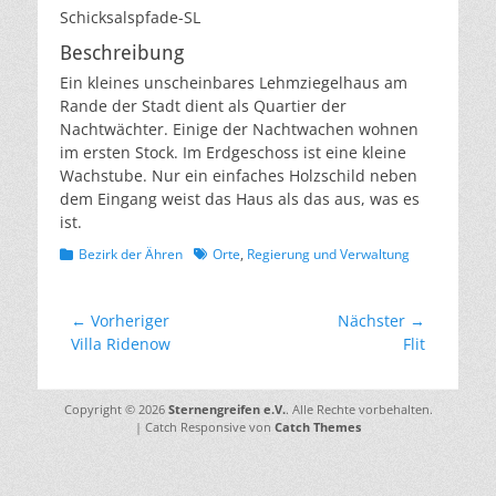
Schicksalspfade-SL
Beschreibung
Ein kleines unscheinbares Lehmziegelhaus am
Rande der Stadt dient als Quartier der
Nachtwächter. Einige der Nachtwachen wohnen
im ersten Stock. Im Erdgeschoss ist eine kleine
Wachstube. Nur ein einfaches Holzschild neben
dem Eingang weist das Haus als das aus, was es
ist.
Kategorien
Schlagworte
Bezirk der Ähren
Orte
,
Regierung und Verwaltung
Beitragsnavigation
← Vorheriger
Nächster →
Vorheriger
Nächster
Villa Ridenow
Flit
Beitrag:
Beitrag:
Copyright © 2026
Sternengreifen e.V.
. Alle Rechte vorbehalten.
| Catch Responsive von
Catch Themes