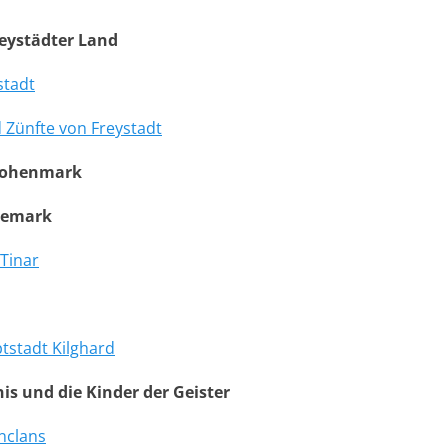
reystädter Land
stadt
 Zünfte von Freystadt
 Lohenmark
eemark
Tinar
tstadt Kilghard
nis und die Kinder der Geister
nclans