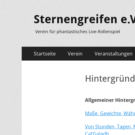
Sternengreifen e.V
Verein für phantastisches Live-Rollenspiel
Primäres
Zum
Startseite
Verein
Veranstaltungen
Inhalt
Menü
springen
Hintergründ
Allgemeiner Hinterg
Maße, Gewichte, Währ
Von Stunden, Tagen, 
Cal’Galadh