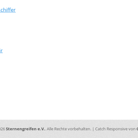
chiffer
ir
026
Sternengreifen e.V.
. Alle Rechte vorbehalten. | Catch Responsive von