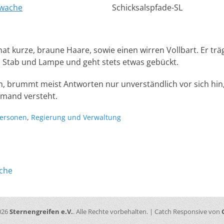
twache
Schicksalspfade-SL
 hat kurze, braune Haare, sowie einen wirren Vollbart. Er tr
 Stab und Lampe und geht stets etwas gebückt.
m, brummt meist Antworten nur unverständlich vor sich hin
mand versteht.
lagworte
ersonen
,
Regierung und Verwaltung
ation
Nächster
ache
Beitrag:
026
Sternengreifen e.V.
. Alle Rechte vorbehalten. | Catch Responsive von