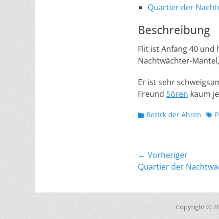
Quartier der Nach
Beschreibung
Flit ist Anfang 40 und
Nachtwächter-Mantel,
Er ist sehr schweigsa
Freund
Sören
kaum je
Kategorien
Sch
Bezirk der Ähren
P
Beitragsnavig
← Vorheriger
Vorheriger
Quartier der Nachtw
Beitrag:
Copyright © 2