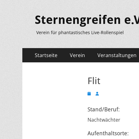
Sternengreifen e.V
Verein für phantastisches Live-Rollenspiel
Primäres
Zum
Startseite
Verein
Veranstaltungen
Inhalt
Menü
springen
Flit
Veröffentlicht
Autor
am
Stand/Beruf:
Nachtwächter
Aufenthaltsorte: