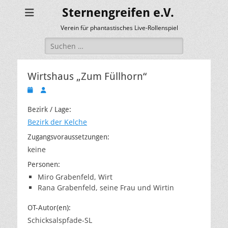
Sternengreifen e.V.
Verein für phantastisches Live-Rollenspiel
Suchen
nach:
Wirtshaus „Zum Füllhorn“
Veröffentlicht
Autor
am
Bezirk / Lage:
Bezirk der Kelche
Zugangsvoraussetzungen:
keine
Personen:
Miro Grabenfeld, Wirt
Rana Grabenfeld, seine Frau und Wirtin
OT-Autor(en):
Schicksalspfade-SL