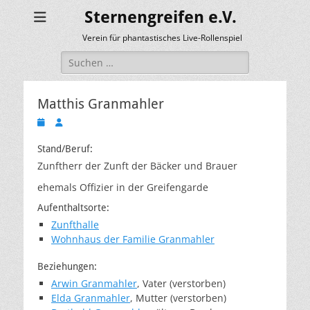
Sternengreifen e.V.
Verein für phantastisches Live-Rollenspiel
Suchen
nach:
Matthis Granmahler
Veröffentlicht
Autor
am
Stand/Beruf:
Zunftherr der Zunft der Bäcker und Brauer
ehemals Offizier in der Greifengarde
Aufenthaltsorte:
Zunfthalle
Wohnhaus der Familie Granmahler
Beziehungen:
Arwin Granmahler
, Vater (verstorben)
Elda Granmahler
, Mutter (verstorben)