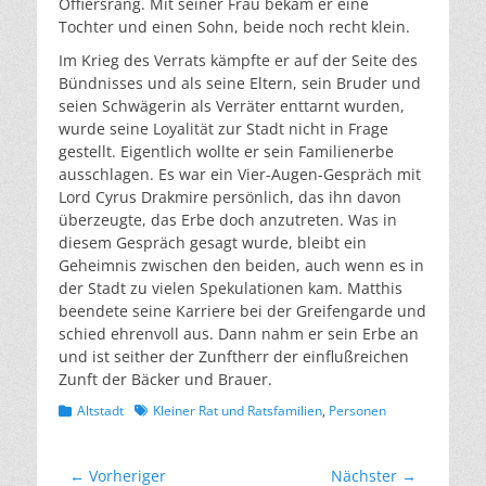
Offiersrang. Mit seiner Frau bekam er eine
Tochter und einen Sohn, beide noch recht klein.
Im Krieg des Verrats kämpfte er auf der Seite des
Bündnisses und als seine Eltern, sein Bruder und
seien Schwägerin als Verräter enttarnt wurden,
wurde seine Loyalität zur Stadt nicht in Frage
gestellt. Eigentlich wollte er sein Familienerbe
ausschlagen. Es war ein Vier-Augen-Gespräch mit
Lord Cyrus Drakmire persönlich, das ihn davon
überzeugte, das Erbe doch anzutreten. Was in
diesem Gespräch gesagt wurde, bleibt ein
Geheimnis zwischen den beiden, auch wenn es in
der Stadt zu vielen Spekulationen kam. Matthis
beendete seine Karriere bei der Greifengarde und
schied ehrenvoll aus. Dann nahm er sein Erbe an
und ist seither der Zunftherr der einflußreichen
Zunft der Bäcker und Brauer.
Kategorien
Schlagworte
Altstadt
Kleiner Rat und Ratsfamilien
,
Personen
Beitragsnavigation
← Vorheriger
Nächster →