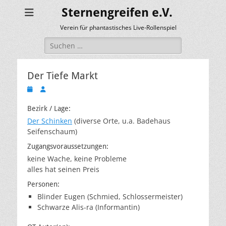
Sternengreifen e.V.
Verein für phantastisches Live-Rollenspiel
Suchen
nach:
Der Tiefe Markt
Veröffentlicht
Autor
am
Bezirk / Lage:
Der Schinken
(diverse Orte, u.a. Badehaus
Seifenschaum)
Zugangsvoraussetzungen:
keine Wache, keine Probleme
alles hat seinen Preis
Personen:
Blinder Eugen (Schmied, Schlossermeister)
Schwarze Alis-ra (Informantin)