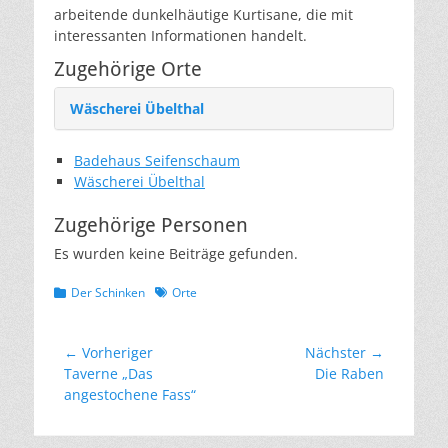
arbeitende dunkelhäutige Kurtisane, die mit
interessanten Informationen handelt.
Zugehörige Orte
Wäscherei Übelthal
Badehaus Seifenschaum
Wäscherei Übelthal
Zugehörige Personen
Es wurden keine Beiträge gefunden.
Kategorien
Schlagworte
Der Schinken
Orte
Beitragsnavigation
← Vorheriger
Nächster →
Vorheriger
Nächster
Taverne „Das
Die Raben
Beitrag:
Beitrag:
angestochene Fass“