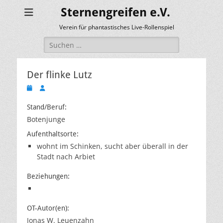
Sternengreifen e.V.
Verein für phantastisches Live-Rollenspiel
Suchen
nach:
Der flinke Lutz
Veröffentlicht
Autor
am
Stand/Beruf:
Botenjunge
Aufenthaltsorte:
wohnt im Schinken, sucht aber überall in der
Stadt nach Arbiet
Beziehungen:
OT-Autor(en):
Jonas W. Leuenzahn