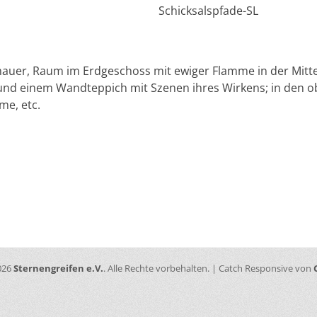
Schicksalspfade-SL
uer, Raum im Erdgeschoss mit ewiger Flamme in der Mitt
und einem Wandteppich mit Szenen ihres Wirkens; in den 
me, etc.
worte
ation
Nächster
Beitrag:
026
Sternengreifen e.V.
. Alle Rechte vorbehalten. | Catch Responsive von