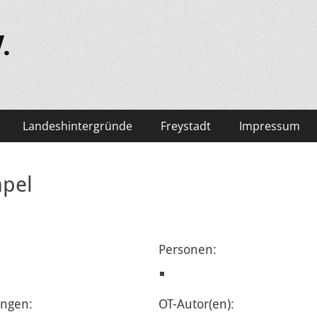
.
Landeshintergründe
Freystadt
Impressum
mpel
Personen:
ngen:
OT-Autor(en):