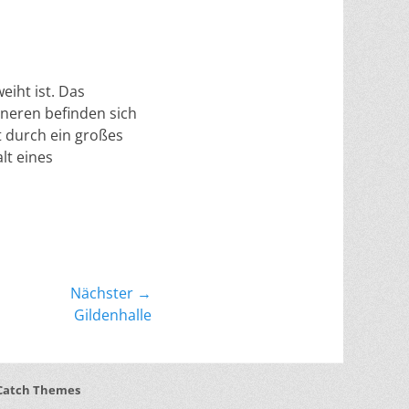
eiht ist. Das
nneren befinden sich
t durch ein großes
lt eines
Nächster →
Gildenhalle
Catch Themes