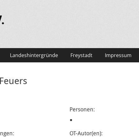
.
Landeshintergründe
Freystadt
Impressum
Feuers
Personen:
ngen:
OT-Autor(en):