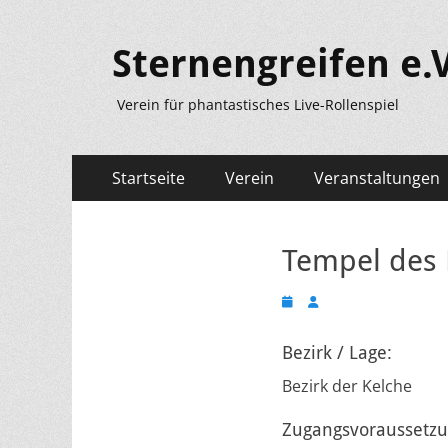
Sternengreifen e.V
Verein für phantastisches Live-Rollenspiel
Primäres
Zum
Startseite
Verein
Veranstaltungen
Inhalt
Menü
springen
Tempel des 
Veröffentlicht
Autor
am
Bezirk / Lage:
Bezirk der Kelche
Zugangsvoraussetzu