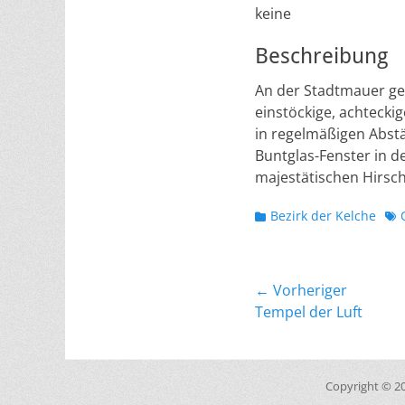
keine
Beschreibung
An der Stadtmauer gel
einstöckige, achtecki
in regelmäßigen Abstä
Buntglas-Fenster in d
majestätischen Hirsch
Kategorien
Sch
Bezirk der Kelche
Beitragsnavig
← Vorheriger
Vorheriger
Tempel der Luft
Beitrag:
Copyright © 2