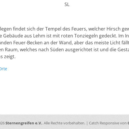
SL
egen findet sich der Tempel des Feuers, welcher Hirsch gew
ge Gebäude aus Lehm ist mit roten Tonziegeln gedeckt. Im I
nden Feuer-Becken an der Wand, aber das meiste Licht fäll
en Raum, welches nach Süden ausgerichtet ist und die Gesta
s zeigt.
lagworte
Orte
ation
Nächster
Beitrag:
026
Sternengreifen e.V.
. Alle Rechte vorbehalten. | Catch Responsive von