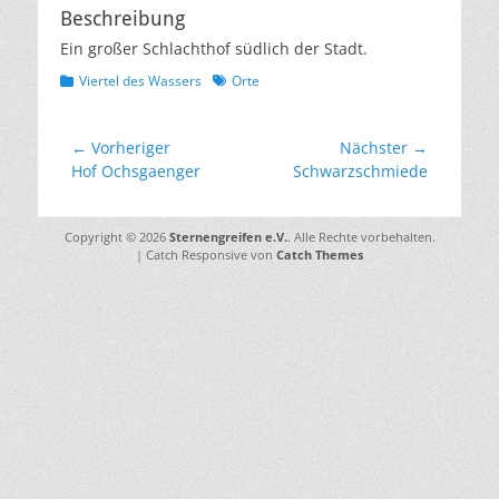
Beschreibung
Ein großer Schlachthof südlich der Stadt.
Kategorien
Schlagworte
Viertel des Wassers
Orte
Beitragsnavigation
← Vorheriger
Nächster →
Vorheriger
Nächster
Hof Ochsgaenger
Schwarzschmiede
Beitrag:
Beitrag:
Copyright © 2026
Sternengreifen e.V.
. Alle Rechte vorbehalten.
| Catch Responsive von
Catch Themes