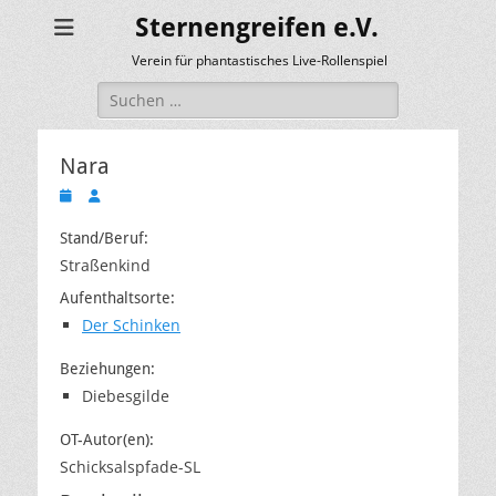
Sternengreifen e.V.
Verein für phantastisches Live-Rollenspiel
Suchen
nach:
Nara
Veröffentlicht
Autor
am
Stand/Beruf:
Straßenkind
Aufenthaltsorte:
Der Schinken
Beziehungen:
Diebesgilde
OT-Autor(en):
Schicksalspfade-SL