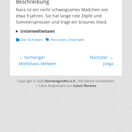
Beschreibung
Nara ist ein recht schweigsames Mädchen von
etwa 9 Jahren. Sie hat lange rote Zöpfe und
Sommersprossen und trägt ein braunes Kleid.
Unterweltwissen
Kategorien
Schlagworte
Der Schinken
Personen
,
Unterwelt
Beitragsnavigation
← Vorheriger
Nächster →
Vorheriger
Nächster
Mietshaus Melwen
Jorga
Beitrag:
Beitrag:
Copyright © 2026
Sternengreifen e.V.
. Alle Rechte vorbehalten.
| Catch Responsive von
Catch Themes