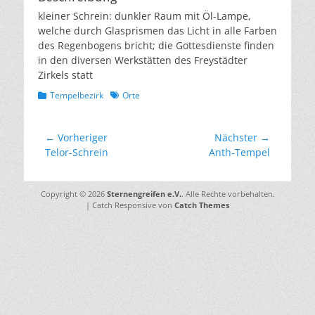
kleiner Schrein: dunkler Raum mit Öl-Lampe,
welche durch Glasprismen das Licht in alle Farben
des Regenbogens bricht; die Gottesdienste finden
in den diversen Werkstätten des Freystädter
Zirkels statt
Kategorien
Schlagworte
Tempelbezirk
Orte
Beitragsnavigation
← Vorheriger
Nächster →
Vorheriger
Nächster
Telor-Schrein
Anth-Tempel
Beitrag:
Beitrag:
Copyright © 2026
Sternengreifen e.V.
. Alle Rechte vorbehalten.
| Catch Responsive von
Catch Themes