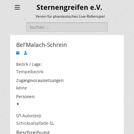
Sternengreifen e.V.
Verein für phantastisches Live-Rollenspiel
Suchen
nach:
Bel’Malach-Schrein
Veröffentlicht
Autor
am
Bezirk / Lage:
Tempelbezirk
Zugangsvoraussetzungen:
keine
Personen:
OT-Autor(en):
Schicksalspfade-SL
Beschreibung