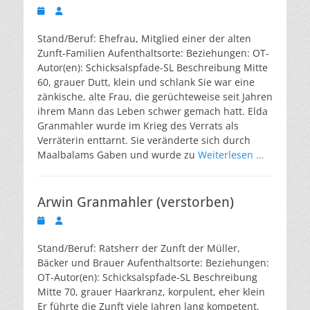
Veröffentlicht
Autor
am
Stand/Beruf: Ehefrau, Mitglied einer der alten
Zunft-Familien Aufenthaltsorte: Beziehungen: OT-
Autor(en): Schicksalspfade-SL Beschreibung Mitte
60, grauer Dutt, klein und schlank Sie war eine
zänkische, alte Frau, die gerüchteweise seit Jahren
ihrem Mann das Leben schwer gemach hatt. Elda
Granmahler wurde im Krieg des Verrats als
Verräterin enttarnt. Sie veränderte sich durch
Maalbalams Gaben und wurde zu
Weiterlesen …
Arwin Granmahler (verstorben)
Veröffentlicht
Autor
am
Stand/Beruf: Ratsherr der Zunft der Müller,
Bäcker und Brauer Aufenthaltsorte: Beziehungen:
OT-Autor(en): Schicksalspfade-SL Beschreibung
Mitte 70, grauer Haarkranz, korpulent, eher klein
Er führte die Zunft viele Jahren lang kompetent,