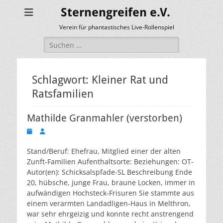
Sternengreifen e.V.
Verein für phantastisches Live-Rollenspiel
Suchen
nach:
Schlagwort:
Kleiner Rat und
Ratsfamilien
Mathilde Granmahler (verstorben)
Veröffentlicht
Autor
am
Stand/Beruf: Ehefrau, Mitglied einer der alten
Zunft-Familien Aufenthaltsorte: Beziehungen: OT-
Autor(en): Schicksalspfade-SL Beschreibung Ende
20, hübsche, junge Frau, braune Locken, immer in
aufwändigen Hochsteck-Frisuren Sie stammte aus
einem verarmten Landadligen-Haus in Melthron,
war sehr ehrgeizig und konnte recht anstrengend