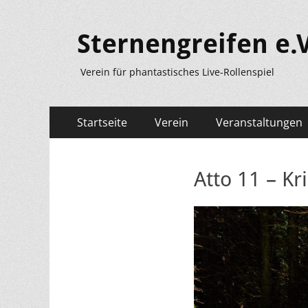
Sternengreifen e.V
Verein für phantastisches Live-Rollenspiel
Primäres
Zum
Startseite
Verein
Veranstaltungen
Inhalt
Menü
springen
Atto 11 – Kr