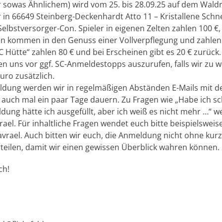
sowas Ähnlichem) wird vom 25. bis 28.09.25 auf dem Waldr
in 66649 Steinberg-Deckenhardt Atto 11 – Kristallene Schne
elbstversorger-Con. Spieler in eigenen Zelten zahlen 100 €,
en kommen in den Genuss einer Vollverpflegung und zahlen 
C Hütte“ zahlen 80 € und bei Erscheinen gibt es 20 € zurück
ten uns vor ggf. SC-Anmeldestopps auszurufen, falls wir zu
uro zusätzlich.
ldung werden wir in regelmäßigen Abständen E-Mails mit 
 auch mal ein paar Tage dauern. Zu Fragen wie „Habe ich s
ldung hätte ich ausgefüllt, aber ich weiß es nicht mehr …“ w
ael. Für inhaltliche Fragen wendet euch bitte beispielswei
vrael. Auch bitten wir euch, die Anmeldung nicht ohne kur
rteilen, damit wir einen gewissen Überblick wahren können.
ch!