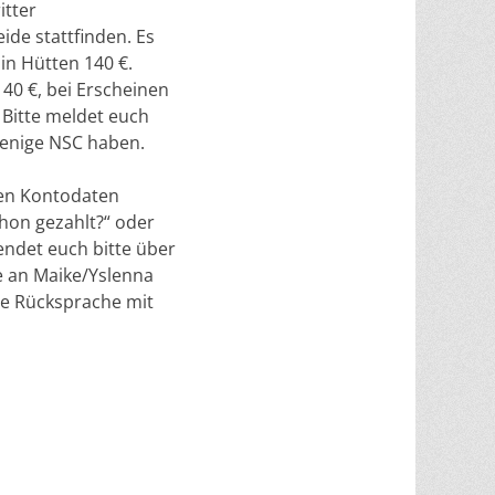
itter
ide stattfinden. Es
 in Hütten 140 €.
40 €, bei Erscheinen
. Bitte meldet euch
 wenige NSC haben.
den Kontodaten
chon gezahlt?“ oder
endet euch bitte über
se an Maike/Yslenna
ze Rücksprache mit